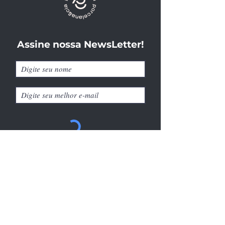
Assine nossa NewsLetter!
Cadastrar
Avenida das Carinás, 723, São Paulo-SP -
CEP
04086-011
vendas@porcelanaecia.com.br
Catálogo
Sobre