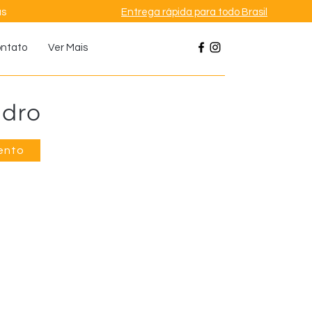
as
Entrega rápida para todo Brasil
ntato
Ver Mais
idro
ento