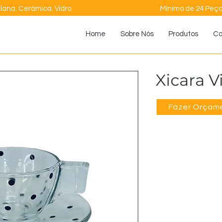
lana. Cerâmica. Vidro
Mínimo de 24 Peç
Home
Sobre Nós
Produtos
Co
Xicara V
Fazer Orçam